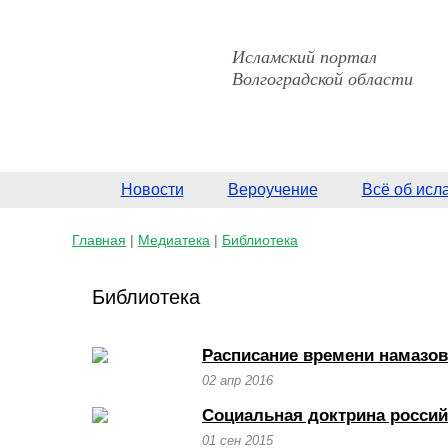
Исламский портал
Волгоградской области
Новости
Вероучение
Всё об исл
Главная
|
Медиатека
|
Библиотека
Библиотека
Расписание времени намазов
02 апр 2016
Социальная доктрина росси
01 сен 2015