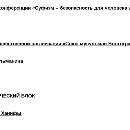
нференции «Суфизм – безопасность для человека и
бщественной организации «Союз мусульман Волгогра
ульманина
ЧЕСКИЙ БЛОК
у Ханифы